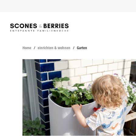
Skip
to
content
Home
/
einrichten & wohnen
/
Garten