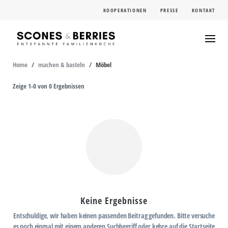
Skip
KOOPERATIONEN
PRESSE
KONTAKT
to
content
Home
/
machen & basteln
/
Möbel
Zeige 1-0 von 0 Ergebnissen
Keine Ergebnisse
Entschuldige, wir haben keinen passenden Beitrag gefunden. Bitte versuche
es noch einmal mit einem anderen Suchbegriff oder kehre auf die Startseite