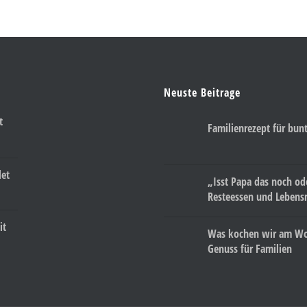
Neuste Beitrage
t
Familienrezept für bun
let
„Isst Papa das noch o
Resteessen und Lebens
it
Was kochen wir am W
Genuss für Familien