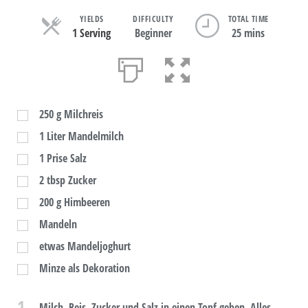
YIELDS
DIFFICULTY
TOTAL TIME
1 Serving
Beginner
25 mins
250
g
Milchreis
1
Liter Mandelmilch
1
Prise Salz
2
tbsp
Zucker
200
g
Himbeeren
Mandeln
etwas Mandeljoghurt
Minze als Dekoration
1
Milch, Reis, Zucker und Salz in einen Topf geben. Alles