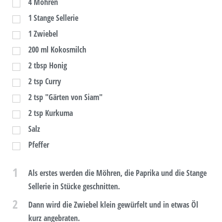
4
Möhren
1
Stange Sellerie
1
Zwiebel
200
ml
Kokosmilch
2
tbsp
Honig
2
tsp
Curry
2
tsp
"Gärten von Siam"
2
tsp
Kurkuma
Salz
Pfeffer
1
Als erstes werden die Möhren, die Paprika und die Stange
Sellerie in Stücke geschnitten.
2
Dann wird die Zwiebel klein gewürfelt und in etwas Öl
kurz angebraten.