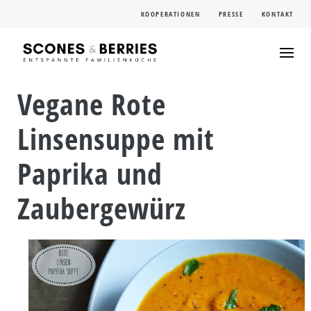
Skip
KOOPERATIONEN
PRESSE
KONTAKT
to
content
Vegane Rote
Linsensuppe mit
Paprika und
Zaubergewürz