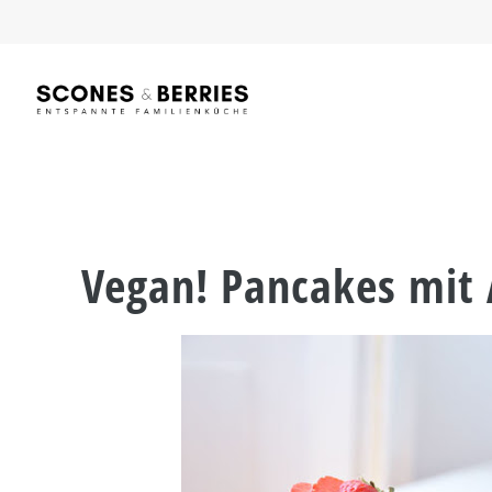
Skip
to
content
Vegan! Pancakes mit