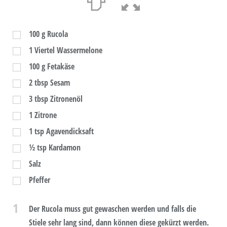
100
g
Rucola
1
Viertel Wassermelone
100
g
Fetakäse
2
tbsp
Sesam
3
tbsp
Zitronenöl
1
Zitrone
1
tsp
Agavendicksaft
½
tsp
Kardamon
Salz
Pfeffer
1
Der Rucola muss gut gewaschen werden und falls die
Stiele sehr lang sind, dann können diese gekürzt werden.