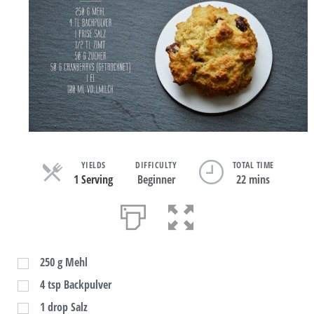
YIELDS
DIFFICULTY
TOTAL TIME
1 Serving
Beginner
22 mins
250
g
Mehl
4
tsp
Backpulver
1
drop
Salz