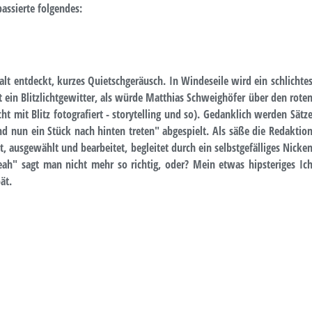
passierte folgendes:
lt entdeckt, kurzes Quietschgeräusch. In Windeseile wird ein schlichte
gt ein Blitzlichtgewitter, als würde Matthias Schweighöfer über den rote
cht mit Blitz fotografiert - storytelling und so). Gedanklich werden Sätz
nd nun ein Stück nach hinten treten" abgespielt. Als säße die Redaktio
 ausgewählt und bearbeitet, begleitet durch ein selbstgefälliges Nicke
h" sagt man nicht mehr so richtig, oder? Mein etwas hipsteriges Ic
ät.