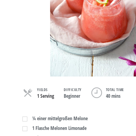
YIELDS
DIFFICULTY
TOTAL TIME
1 Serving
Beginner
40 mins
¼
einer mittelgroßen Melone
1
Flasche Melonen Limonade