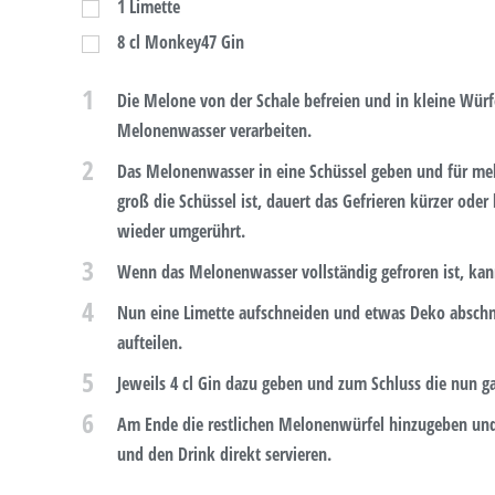
1
Limette
8
cl Monkey47 Gin
1
Die Melone von der Schale befreien und in kleine Würf
Melonenwasser verarbeiten.
2
Das Melonenwasser in eine Schüssel geben und für meh
groß die Schüssel ist, dauert das Gefrieren kürzer ode
wieder umgerührt.
3
Wenn das Melonenwasser vollständig gefroren ist, k
4
Nun eine Limette aufschneiden und etwas Deko abschnei
aufteilen.
5
Jeweils 4 cl Gin dazu geben und zum Schluss die nun g
6
Am Ende die restlichen Melonenwürfel hinzugeben und
und den Drink direkt servieren.