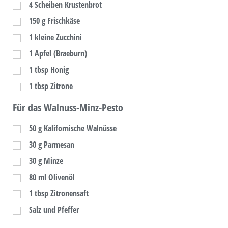
4
Scheiben Krustenbrot
150
g
Frischkäse
1
kleine Zucchini
1
Apfel (Braeburn)
1
tbsp
Honig
1
tbsp
Zitrone
Für das Walnuss-Minz-Pesto
50
g
Kalifornische Walnüsse
30
g
Parmesan
30
g
Minze
80
ml
Olivenöl
1
tbsp
Zitronensaft
Salz und Pfeffer