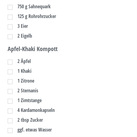
750
g
Sahnequark
125
g
Rohrohrzucker
3
Eier
2
Eigelb
Apfel-Khaki Kompott
2
Äpfel
1
Khaki
1
Zitrone
2
Sternanis
1
Zimtstange
4
Kardamonkapseln
2
tbsp
Zucker
ggf. etwas Wasser