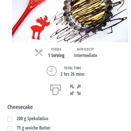
YIELDS
DIFFICULTY
1 Serving
Intermediate
TOTAL TIME
2 hrs 26 mins
Cheesecake
200
g
Spekulatius
75
g
weiche Butter