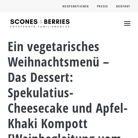
Skip
KOOPERATIONEN
PRESSE
KONTAKT
to
content
Ein vegetarisches
Weihnachtsmenü –
Das Dessert:
Spekulatius-
Cheesecake und Apfel-
Khaki Kompott