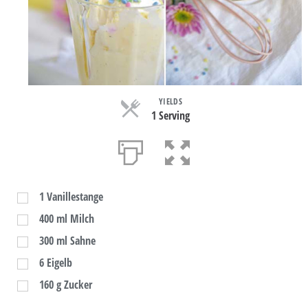
YIELDS
1 Serving
1
Vanillestange
400
ml
Milch
300
ml
Sahne
6
Eigelb
160
g
Zucker