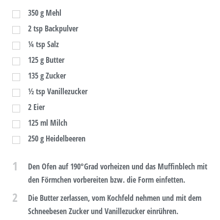
350
g
Mehl
2
tsp
Backpulver
¼
tsp
Salz
125
g
Butter
135
g
Zucker
½
tsp
Vanillezucker
2
Eier
125
ml
Milch
250
g
Heidelbeeren
1
Den Ofen auf 190°Grad vorheizen und das Muffinblech mit
den Förmchen vorbereiten bzw. die Form einfetten.
2
Die Butter zerlassen, vom Kochfeld nehmen und mit dem
Schneebesen Zucker und Vanillezucker einrühren.