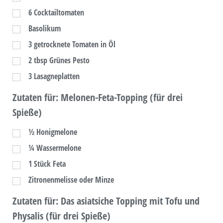
6
Cocktailtomaten
Basolikum
3
getrocknete Tomaten in Öl
2
tbsp
Grünes Pesto
3
Lasagneplatten
Zutaten für: Melonen-Feta-Topping (für drei
Spieße)
½
Honigmelone
¼
Wassermelone
1
Stück Feta
Zitronenmelisse oder Minze
Zutaten für: Das asiatsiche Topping mit Tofu und
Physalis (für drei Spieße)