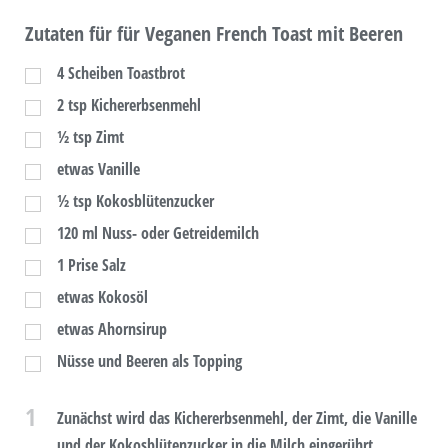
Zutaten für für Veganen French Toast mit Beeren
4
Scheiben Toastbrot
2
tsp
Kichererbsenmehl
½
tsp
Zimt
etwas Vanille
½
tsp
Kokosblütenzucker
120
ml
Nuss- oder Getreidemilch
1
Prise Salz
etwas Kokosöl
etwas Ahornsirup
Nüsse und Beeren als Topping
1
Zunächst wird das Kichererbsenmehl, der Zimt, die Vanille
und der Kokosblütenzucker in die Milch eingerührt.