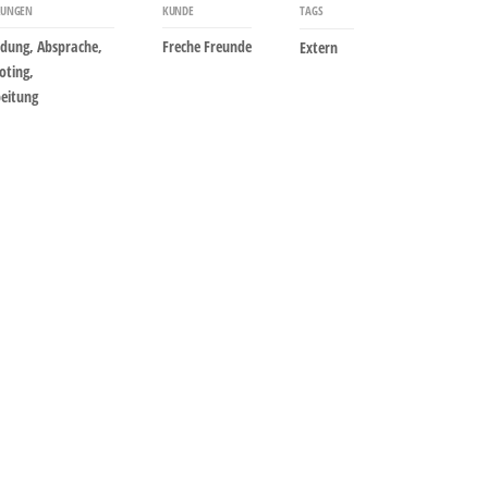
RUNGEN
KUNDE
TAGS
ndung, Absprache,
Freche Freunde
Extern
oting,
beitung